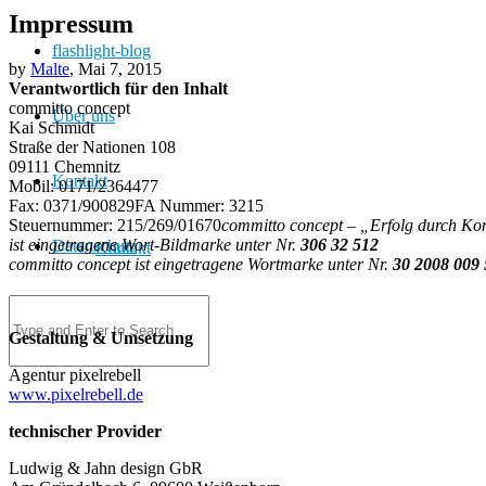
Impressum
flashlight-blog
by
Malte
, Mai 7, 2015
Verantwortlich für den Inhalt
committo concept
Über uns
Kai Schmidt
Straße der Nationen 108
09111 Chemnitz
Kontakt
Mobil: 0171/2364477
Fax: 0371/900829FA Nummer: 3215
Steuernummer: 215/269/01670
committo concept – „Erfolg durch Ko
ist eingetragene Wort-Bildmarke unter Nr.
306 32 512
Datenschutz
Kontakt
committo concept ist eingetragene Wortmarke unter Nr.
30 2008 009
Impressum
Gestaltung & Umsetzung
Agentur pixelrebell
www.pixelrebell.de
technischer Provider
Ludwig & Jahn design GbR